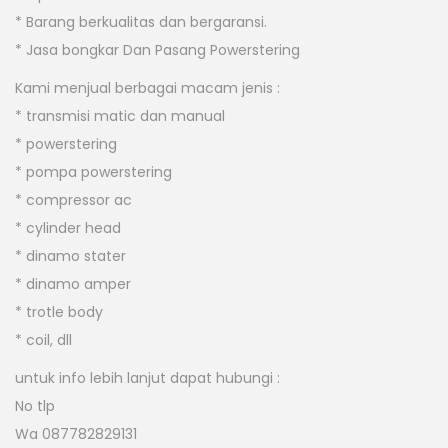
* Barang berkualitas dan bergaransi.
* Jasa bongkar Dan Pasang Powerstering
Kami menjual berbagai macam jenis :
* transmisi matic dan manual
* powerstering
* pompa powerstering
* compressor ac
* cylinder head
* dinamo stater
* dinamo amper
* trotle body
* coil, dll
untuk info lebih lanjut dapat hubungi :
No tlp
Wa 087782829131