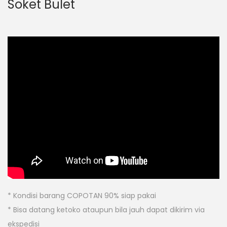
Soket Bulet
* Kondisi barang COPOTAN 90% siap pakai
* Bisa datang ketoko ataupun bila jauh dapat dikirim via
ekspedisi