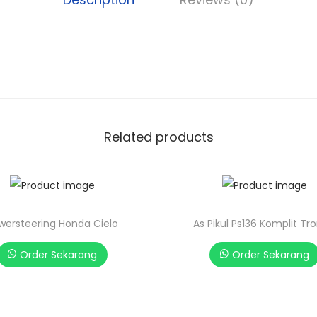
Related products
wersteering Honda Cielo
As Pikul Ps136 Komplit Tr
Order Sekarang
Order Sekarang