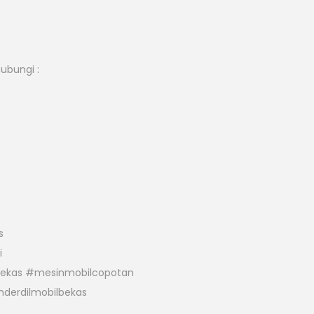
hubungi :
s
i
bekas #mesinmobilcopotan
derdilmobilbekas