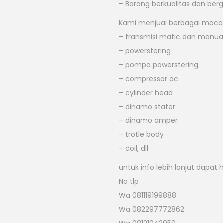
– Barang berkualitas dan berg
Kami menjual berbagai macam
– transmisi matic dan manua
– powerstering
– pompa powerstering
– compressor ac
– cylinder head
– dinamo stater
– dinamo amper
– trotle body
– coil, dll
untuk info lebih lanjut dapat 
No tlp
Wa 081119199888
Wa 082297772862