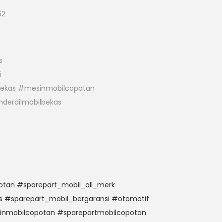
62
s
i
bekas #mesinmobilcopotan
derdilmobilbekas
tan #sparepart_mobil_all_merk
s #sparepart_mobil_bergaransi #otomotif
inmobilcopotan #sparepartmobilcopotan