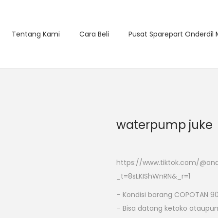
Tentang Kami
Cara Beli
Pusat Sparepart Onderdil
waterpump juke
https://www.tiktok.com/@on
_t=8sLKIShWnRN&_r=1
– Kondisi barang COPOTAN 90
– Bisa datang ketoko ataupun b