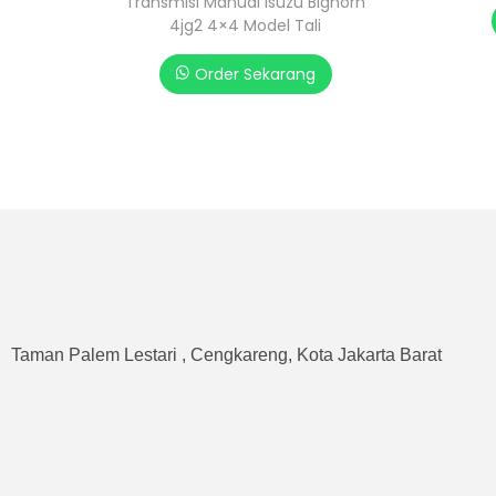
Transmisi Manual Isuzu Bighorn
4jg2 4×4 Model Tali
Order Sekarang
Taman Palem Lestari , Cengkareng, Kota Jakarta Barat