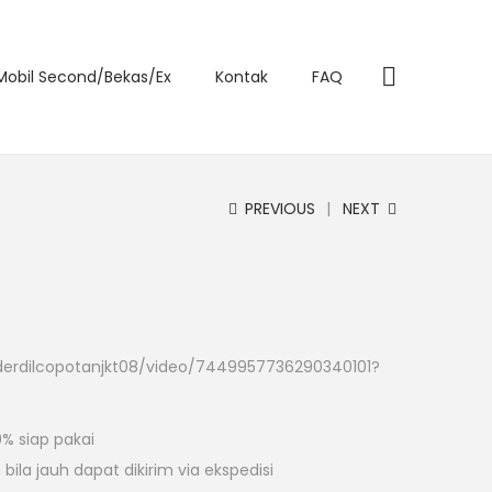
 Mobil Second/Bekas/Ex
Kontak
FAQ
PREVIOUS
NEXT
derdilcopotanjkt08/video/7449957736290340101?
% siap pakai
ila jauh dapat dikirim via ekspedisi