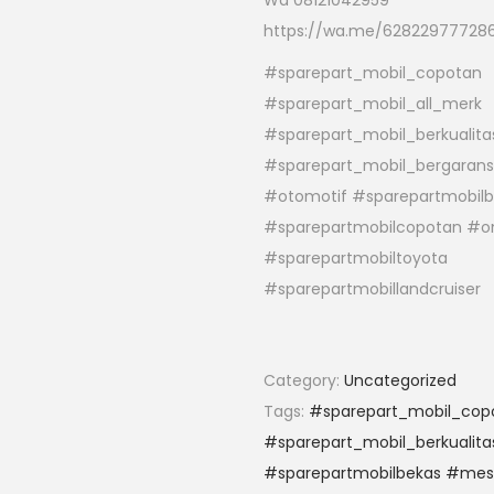
Wa 08121042959
https://wa.me/62822977728
#sparepart_mobil_copotan
#sparepart_mobil_all_merk
#sparepart_mobil_berkualita
#sparepart_mobil_bergarans
#otomotif #sparepartmobil
#sparepartmobilcopotan #on
#sparepartmobiltoyota
#sparepartmobillandcruiser
Category:
Uncategorized
Tags:
#sparepart_mobil_copo
#sparepart_mobil_berkualita
#sparepartmobilbekas #mes