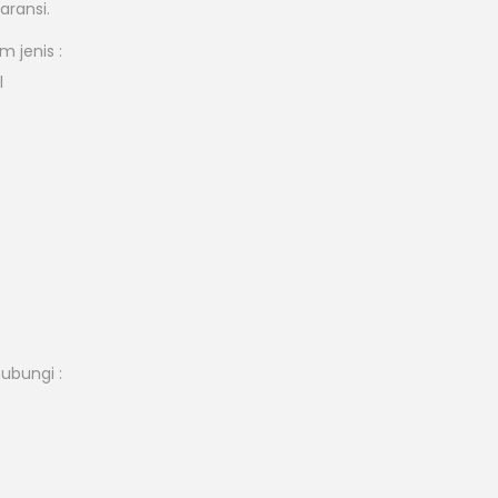
aransi.
 jenis :
l
hubungi :