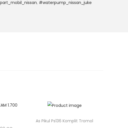
part_mobil_nissan
,
#waterpump_nissan_juke
As Pikul Ps136 Komplit Tromol