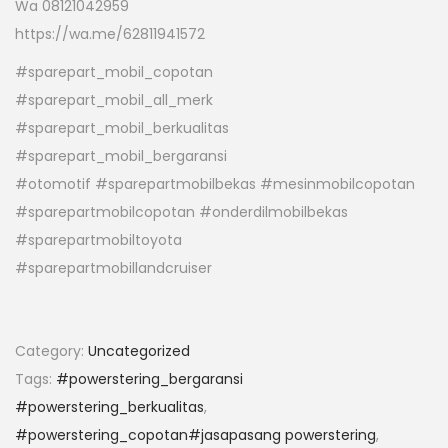
Wa 08121042959
https://wa.me/62811941572
#sparepart_mobil_copotan
#sparepart_mobil_all_merk
#sparepart_mobil_berkualitas
#sparepart_mobil_bergaransi
#otomotif #sparepartmobilbekas #mesinmobilcopotan
#sparepartmobilcopotan #onderdilmobilbekas
#sparepartmobiltoyota
#sparepartmobillandcruiser
Category:
Uncategorized
Tags:
#powerstering_bergaransi
#powerstering_berkualitas
,
#powerstering_copotan#jasapasang powerstering
,