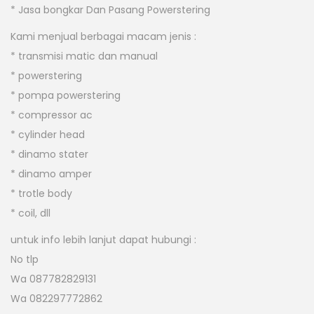
* Jasa bongkar Dan Pasang Powerstering
Kami menjual berbagai macam jenis :
* transmisi matic dan manual
* powerstering
* pompa powerstering
* compressor ac
* cylinder head
* dinamo stater
* dinamo amper
* trotle body
* coil, dll
untuk info lebih lanjut dapat hubungi :
No tlp
Wa 087782829131
Wa 082297772862