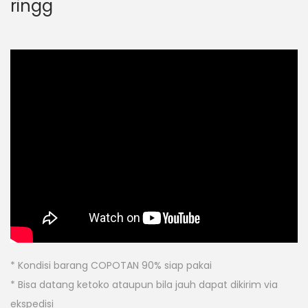
ringg
* Kondisi barang COPOTAN 90% siap pakai
* Bisa datang ketoko ataupun bila jauh dapat dikirim via
ekspedisi