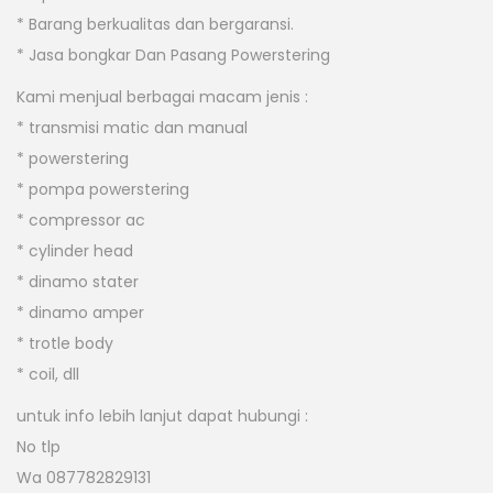
* Barang berkualitas dan bergaransi.
* Jasa bongkar Dan Pasang Powerstering
Kami menjual berbagai macam jenis :
* transmisi matic dan manual
* powerstering
* pompa powerstering
* compressor ac
* cylinder head
* dinamo stater
* dinamo amper
* trotle body
* coil, dll
untuk info lebih lanjut dapat hubungi :
No tlp
Wa 087782829131