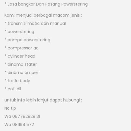
* Jasa bongkar Dan Pasang Powerstering
Kami menjual berbagai macam jenis :
* transmisi matic dan manual
* powerstering
* pompa powerstering
* compressor ac
* cylinder head
* dinamo stater
* dinamo amper
* trotle body
* coil, dll
untuk info lebih lanjut dapat hubungi :
No tlp
Wa 087782829131
Wa 0811941572