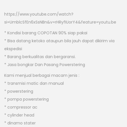
https://www.youtube.com/watch?
si=UmblcSfEn6xSsNBn&v=rHRyfIUorY4&feature=youtu.be
* Kondisi barang COPOTAN 90% siap pakai
* Bisa datang ketoko ataupun bila jauh dapat dikirim via
ekspedisi
* Barang berkualitas dan bergaransi.
* Jasa bongkar Dan Pasang Powerstering
Kami menjual berbagai macam jenis :
* transmisi matic dan manual
* powerstering
* pompa powerstering
* compressor ac
* cylinder head
* dinamo stater