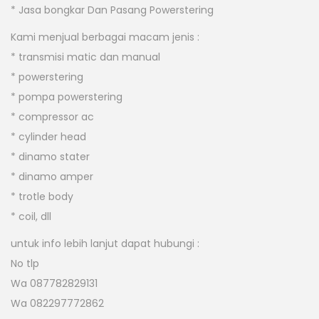
* Jasa bongkar Dan Pasang Powerstering
Kami menjual berbagai macam jenis :
* transmisi matic dan manual
* powerstering
* pompa powerstering
* compressor ac
* cylinder head
* dinamo stater
* dinamo amper
* trotle body
* coil, dll
untuk info lebih lanjut dapat hubungi :
No tlp
Wa 087782829131
Wa 082297772862