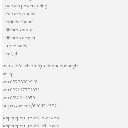
* pompa powerstering
* compressor ac
* cylinder head
* dinamo stater
* dinamo amper
* trotle body
* coil, dll
untuk info lebih lanjut dapat hubungi :
No tlp
Wa 087782829131
Wa 082297772862
Wa 08121042959
https://wa.me/62811941572
#sparepart_mobil_copotan
#sparepart_mobil_all_merk