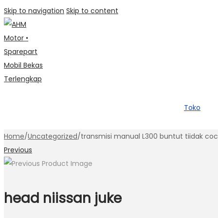
Skip to navigation
Skip to content
Toko
Home
/
Uncategorized
/
transmisi manual L300 buntut tiidak co
Previous
head niissan juke