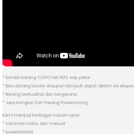
* Kondisi barang COPOTAN 90% siap pakai
* Bisa datang ketoko ataupun bila jauh dapat dikirim via eksped
* Barang berkualitas dan bergaransi.
* Jasa bongkar Dan Pasang Powerstering
Kami menjual berbagai macam jenis :
* transmisi matic dan manual
* powerstering