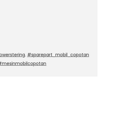
werstering
,
#sparepart_mobil_copotan
 #mesinmobilcopotan