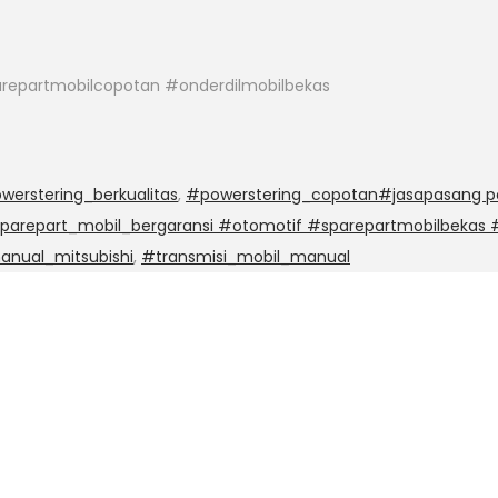
repartmobilcopotan #onderdilmobilbekas
werstering_berkualitas
,
#powerstering_copotan#jasapasang po
sparepart_mobil_bergaransi #otomotif #sparepartmobilbekas
anual_mitsubishi
,
#transmisi_mobil_manual