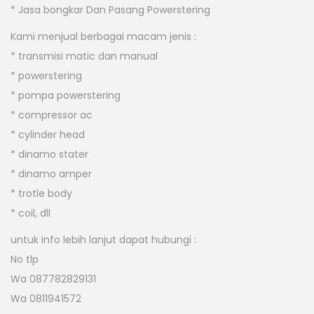
* Jasa bongkar Dan Pasang Powerstering
Kami menjual berbagai macam jenis :
* transmisi matic dan manual
* powerstering
* pompa powerstering
* compressor ac
* cylinder head
* dinamo stater
* dinamo amper
* trotle body
* coil, dll
untuk info lebih lanjut dapat hubungi :
No tlp
Wa 087782829131
Wa 0811941572