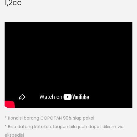
1,2cc
* Kondisi barang COPOTAN 90% siap pakai
* Bisa datang ketoko ataupun bila jauh dapat dikirim via
ekspedisi