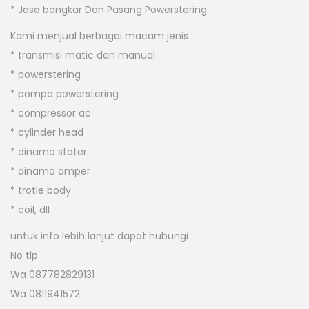
* Jasa bongkar Dan Pasang Powerstering
Kami menjual berbagai macam jenis :
* transmisi matic dan manual
* powerstering
* pompa powerstering
* compressor ac
* cylinder head
* dinamo stater
* dinamo amper
* trotle body
* coil, dll
untuk info lebih lanjut dapat hubungi :
No tlp
Wa 087782829131
Wa 0811941572