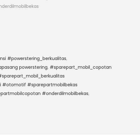
derdilmobilbekas
si #powerstering_berkualitas
,
pasang powerstering
,
#sparepart_mobil_copotan
sparepart_mobil_berkualitas
i #otomotif #sparepartmobilbekas
partmobilcopotan #onderdilmobilbekas
,