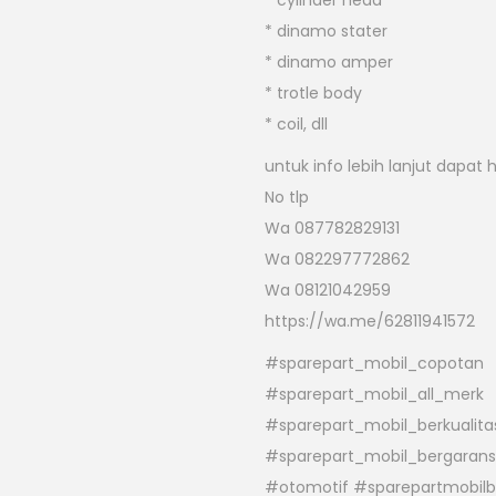
* cylinder head
* dinamo stater
* dinamo amper
* trotle body
* coil, dll
untuk info lebih lanjut dapat 
No tlp
Wa 087782829131
Wa 082297772862
Wa 08121042959
https://wa.me/62811941572
#sparepart_mobil_copotan
#sparepart_mobil_all_merk
#sparepart_mobil_berkualita
#sparepart_mobil_bergarans
#otomotif #sparepartmobil