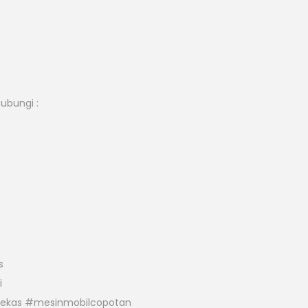
hubungi :
s
i
bekas #mesinmobilcopotan