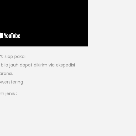
% siap pakai
ila jauh dapat dikirim via ekspedisi
aransi.
owerstering
 jenis :
l