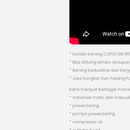
* Kondisi barang COPOTAN 90
* Bisa datang ketoko ataupun b
* Barang berkualitas dan berg
* Jasa bongkar Dan Pasang P
Kami menjual berbagai macam
* transmisi matic dan manua
* powerstering
* pompa powerstering
* compressor ac