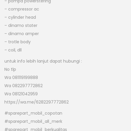
– pompa powerstering
– compressor ac
– cylinder head
– dinamo stater
– dinamo amper
– trotle body
– coil, dll
untuk info lebih lanjut dapat hubungi :
No tlp
Wa 081119199888
Wa 082297772862
Wa 08121042959
https://wa.me/6282297772862
#sparepart_mobil_copotan
#sparepart_mobil_all_merk
#sparepart_mobil_berkualitas