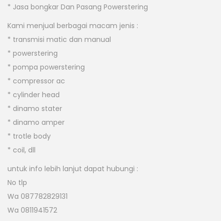
* Jasa bongkar Dan Pasang Powerstering
Kami menjual berbagai macam jenis :
* transmisi matic dan manual
* powerstering
* pompa powerstering
* compressor ac
* cylinder head
* dinamo stater
* dinamo amper
* trotle body
* coil, dll
untuk info lebih lanjut dapat hubungi :
No tlp
Wa 087782829131
Wa 0811941572