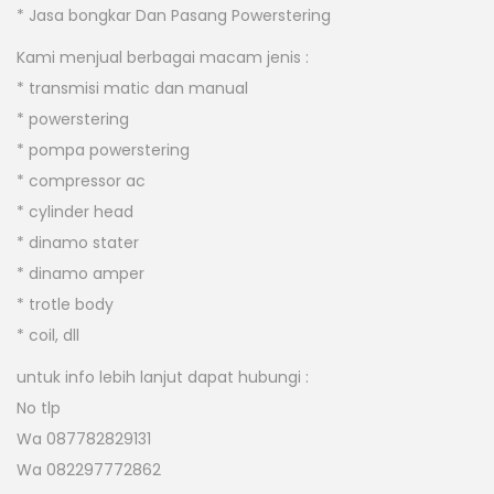
* Jasa bongkar Dan Pasang Powerstering
Kami menjual berbagai macam jenis :
* transmisi matic dan manual
* powerstering
* pompa powerstering
* compressor ac
* cylinder head
* dinamo stater
* dinamo amper
* trotle body
* coil, dll
untuk info lebih lanjut dapat hubungi :
No tlp
Wa 087782829131
Wa 082297772862