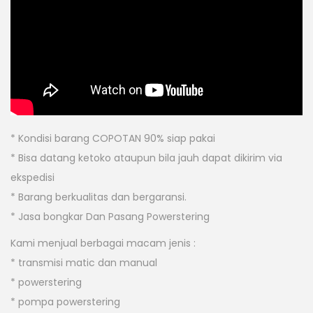
* Kondisi barang COPOTAN 90% siap pakai
* Bisa datang ketoko ataupun bila jauh dapat dikirim via
ekspedisi
* Barang berkualitas dan bergaransi.
* Jasa bongkar Dan Pasang Powerstering
Kami menjual berbagai macam jenis :
* transmisi matic dan manual
* powerstering
* pompa powerstering