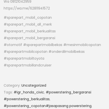
Wa 08121042959
https://wa.me/62811941572
#sparepart_mobil_copotan
#sparepart_mobil_all_merk
#sparepart_mobil_berkualitas
#sparepart_mobil_bergaransi
#otomotif #sparepartmobilbekas #mesinmobilcopotan
#sparepartmobilcopotan #onderdilmobilbekas
#sparepartmobiltoyota
#sparepartmobillandcruiser
Category:
Uncategorized
Tags:
#igr_honda_civic
,
#powerstering_bergaransi
#powerstering_berkualitas
,
#powerstering_copotan#jasapasang powerstering
,