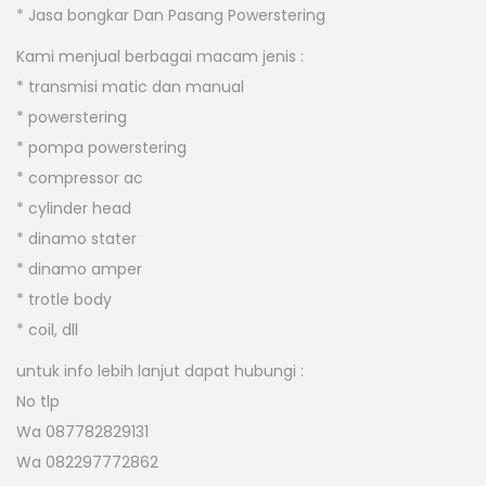
* Jasa bongkar Dan Pasang Powerstering
Kami menjual berbagai macam jenis :
* transmisi matic dan manual
* powerstering
* pompa powerstering
* compressor ac
* cylinder head
* dinamo stater
* dinamo amper
* trotle body
* coil, dll
untuk info lebih lanjut dapat hubungi :
No tlp
Wa 087782829131
Wa 082297772862