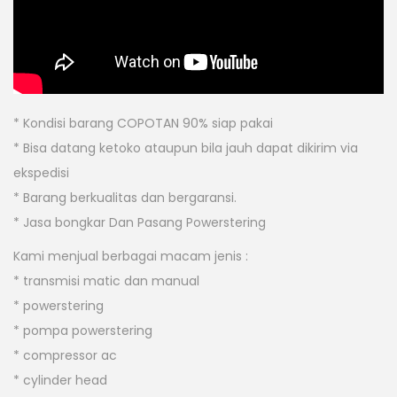
* Kondisi barang COPOTAN 90% siap pakai
* Bisa datang ketoko ataupun bila jauh dapat dikirim via
ekspedisi
* Barang berkualitas dan bergaransi.
* Jasa bongkar Dan Pasang Powerstering
Kami menjual berbagai macam jenis :
* transmisi matic dan manual
* powerstering
* pompa powerstering
* compressor ac
* cylinder head