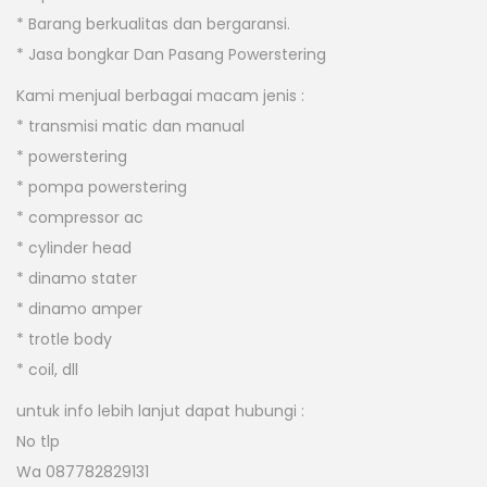
* Barang berkualitas dan bergaransi.
* Jasa bongkar Dan Pasang Powerstering
Kami menjual berbagai macam jenis :
* transmisi matic dan manual
* powerstering
* pompa powerstering
* compressor ac
* cylinder head
* dinamo stater
* dinamo amper
* trotle body
* coil, dll
untuk info lebih lanjut dapat hubungi :
No tlp
Wa 087782829131