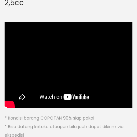
2,5cc
* Kondisi barang COPOTAN 90% siap pakai
* Bisa datang ketoko ataupun bila jauh dapat dikirim via
ekspedisi