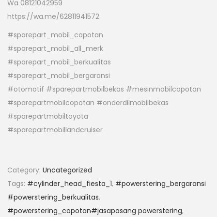
Wa 08121042959
https://wa.me/62811941572
#sparepart_mobil_copotan
#sparepart_mobil_all_merk
#sparepart_mobil_berkualitas
#sparepart_mobil_bergaransi
#otomotif #sparepartmobilbekas #mesinmobilcopotan
#sparepartmobilcopotan #onderdilmobilbekas
#sparepartmobiltoyota
#sparepartmobillandcruiser
Category:
Uncategorized
Tags:
#cylinder_head_fiesta_1
,
#powerstering_bergaransi
#powerstering_berkualitas
,
#powerstering_copotan#jasapasang powerstering
,