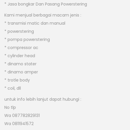
* Jasa bongkar Dan Pasang Powerstering
Kami menjual berbagai macam jenis :
* transmisi matic dan manual
* powerstering
* pompa powerstering
* compressor ac
* cylinder head
* dinamo stater
* dinamo amper
* trotle body
* coil, dll
untuk info lebih lanjut dapat hubungi :
No tlp
Wa 087782829131
Wa 0811941572