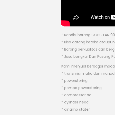
* Kondisi barang COPOTAN 90
* Bisa datang ketoko ataupun b
* Barang berkualitas dan berg
* Jasa bongkar Dan Pasang P
Kami menjual berbagai macam
* transmisi matic dan manua
* powerstering
* pompa powerstering
* compressor ac
* cylinder head
* dinamo stater