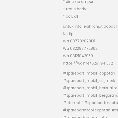
* dinamo amper
* trotle body
* coil, dll
untuk info lebih lanjut dapat 
No tlp
Wa 087782829131
Wa 082297772862
Wa 08121042959
https://wa.me/62811941572
#sparepart_mobil_copotan
#sparepart_mobil_all_merk
#sparepart_mobil_berkualita
#sparepart_mobil_bergarans
#otomotif #sparepartmobil
#sparepartmobilcopotan #on
#sparepartmobiltoyota