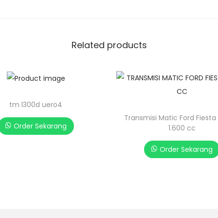
Related products
tm l300d uero4
Transmisi Matic Ford Fiesta 1
Order Sekarang
1.600 cc
Order Sekarang