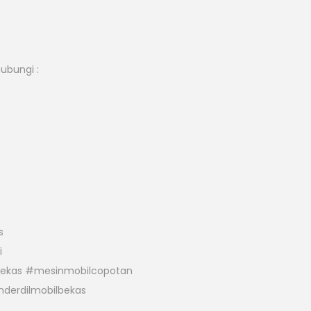
hubungi :
s
i
bekas #mesinmobilcopotan
derdilmobilbekas