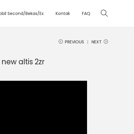
obil Second/Bekas/Ex
Kontak
FAQ
PREVIOUS
NEXT
 new altis 2zr