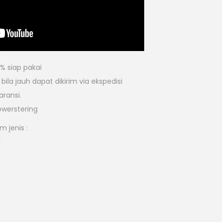
% siap pakai
ila jauh dapat dikirim via ekspedisi
aransi.
owerstering
 jenis :
l