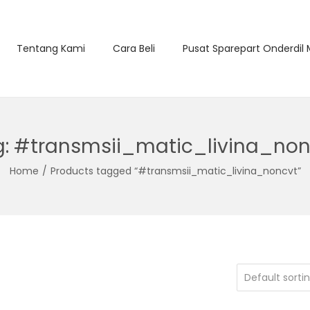
Tentang Kami
Cara Beli
Pusat Sparepart Onderdil
g:
#transmsii_matic_livina_non
Home
/
Products tagged “#transmsii_matic_livina_noncvt”