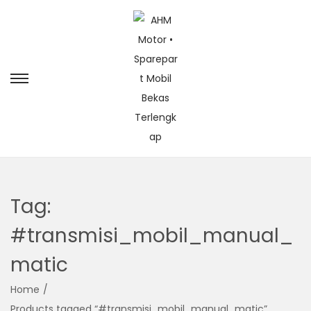
Tag:
#transmisi_mobil_manual_
matic
Home
/
Products tagged “#transmisi_mobil_manual_matic”