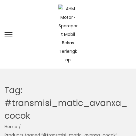
Tag:
#transmisi_matic_avanxa_
cocok
Home
/
Products tagged “#transmisi_matic_avanxa_cocok”