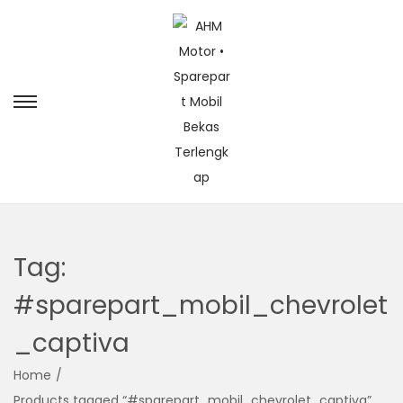
Tag:
#sparepart_mobil_chevrolet
_captiva
Home
/
Products tagged “#sparepart_mobil_chevrolet_captiva”