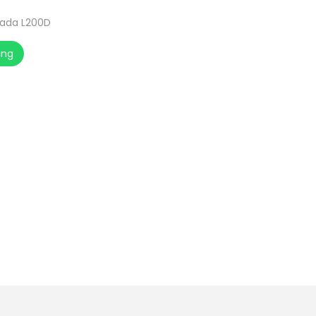
rada L200D
ang