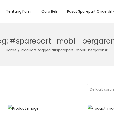
Tentang Kami
Cara Beli
Pusat Sparepart Onderdil
ag:
#sparepart_mobil_bergaran
Home
/
Products tagged “#sparepart_mobil_bergaransi”