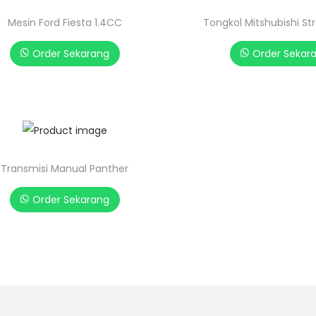
Mesin Ford Fiesta 1.4CC
Tongkol Mitshubishi St
Order Sekarang
Order Sekar
Transmisi Manual Panther
Order Sekarang