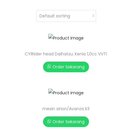
CYlINder head Daihatsu Xenia 1,0cc VVTI
Order Sekarang
mesin sirion/Avanza k3
Order Sekarang