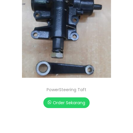
PowerSteering Taft
Order Sekarang