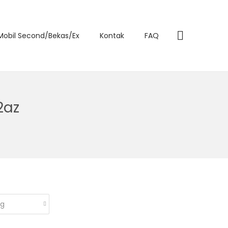
 Mobil Second/Bekas/Ex
Kontak
FAQ
2az