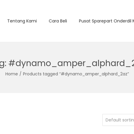
Tentang Kami
Cara Beli
Pusat Sparepart Onderdil
g:
#dynamo_amper_alphard_
Home
/
Products tagged “#dynamo_amper_alphard_2az”