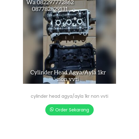
cylinder head agya/ayla 1kr non vvti
Order Sekarang